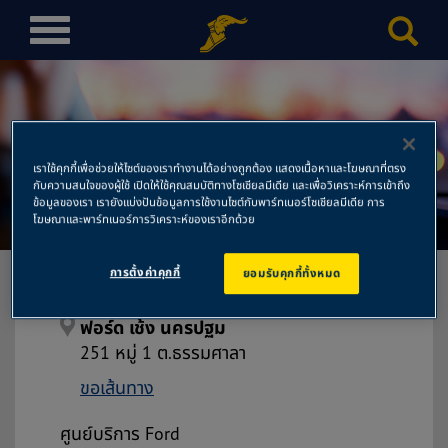
T
o
g
g
l
e
เราใช้คุกกี้เพื่อช่วยให้ไซต์ของเราทำงานได้อย่างถูกต้อง แสดงเนื้อหาและโฆษณาที่ตรง
n
กับความสนใจของผู้ใช้ เปิดให้ใช้คุณสมบัติทางโซเชียลมีเดีย และเพื่อวิเคราะห์การเข้าถึง
ฟอร์ด เช้ง นครปฐม
a
ข้อมูลของเรา เรายังแบ่งปันข้อมูลการใช้งานไซต์กับพาร์ทเนอร์โซเชียลมีเดีย การ
โฆษณาและพาร์ทเนอร์การวิเคราะห์ของเราอีกด้วย
v
i
การตั้งค่าคุกกี้
ยอมรับคุกกี้ทั้งหมด
g
a
t
ฟอร์ด เช้ง นครปฐม
i
251 หมู่ 1 ต.ธรรมศาลา
o
ขอเส้นทาง
n
ศูนย์บริการ Ford