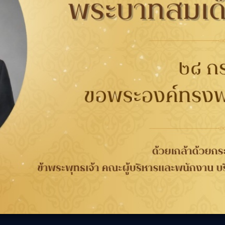
17793
ศูนย์บริการ Ford
กับยาง
การรับประกัน
ติดต่อเรา
ติดต
นาคต
การรับประกันคุณภาพ
เกี่ยวกับกู๊ดเยียร์
ที่
จากกระบวนการผลิต 4 ปี
ข่าวสาร
WORRY FREE ขับขี่
ความรับผิดชอบต่อสังคม
เลือก
วกับยาง
ปลอดภัย
ร่วมงานกับเรา
ลอดภัย
การลงทะเบียนเพื่อรับ
นักลงทุนสัมพันธ์
ประกันยาง
ติดต่อเรา