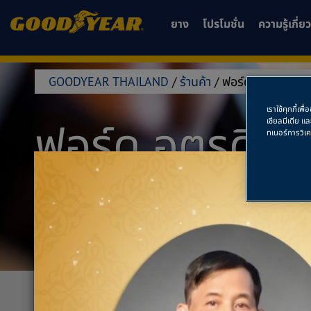
ยาง
โปรโมชั่น
ความรู้เกี่
GOODYEAR THAILAND
/
ร้านค้า
/
ฟอร์ด อุตรดิตถ์
เราใช้คุกกี้เ
ฟอร์ด อุตรดิตถ
เชียลมีเดีย แ
ทเนอร์การวิเ