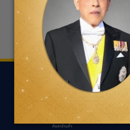
ฟอร์ด อุตรดิตถ์
0554
150 หมู่ 8 ถ.พิษณุโลก-เด่นชัย ต.ป่า
เซ่า
ขอเส้นทาง
ยาง
ความรู้เกี่ยว
ค้นหาตามประเภทของ
นวัตกรรมเพื่ออ
ยาง
แนะนำการเลือกยาง
ค้นหาตามประเภทรถยนต์
เหมาะกับรถคุณ
ความรู้ทั่วไปเกี่ย
เทคนิคการขับขี่ป
ตัวแทนจำหน่ายกู๊ด
เยียร์
คำถามที่พบบ่อย
ค้นหาร้านค้า