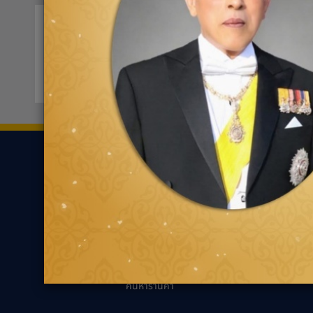
ฟอร์ด ออโต้ แกลลอรี่
0297
111 หมู่ 3 ตำบลบ้านฉาง
ขอเส้นทาง
ยาง
ความรู้เกี่ยว
ค้นหาตามประเภทของ
นวัตกรรมเพื่ออ
ยาง
แนะนำการเลือกยาง
ค้นหาตามประเภทรถยนต์
เหมาะกับรถคุณ
ความรู้ทั่วไปเกี่ย
เทคนิคการขับขี่ป
ตัวแทนจำหน่ายกู๊ด
เยียร์
คำถามที่พบบ่อย
ค้นหาร้านค้า