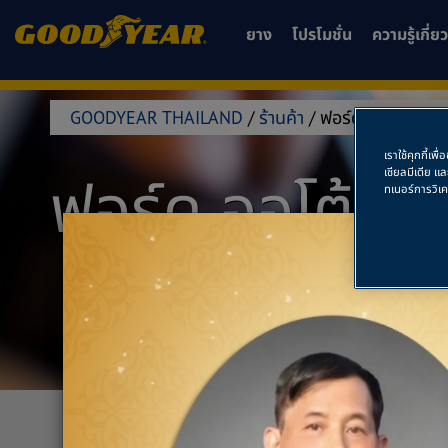
ยาง
โปรโมชั่น
ความรู้เกี่
GOODYEAR THAILAND
/
ร้านค้า
/
ฟอร์ด ออโต้ แกลลอ
เราใช้คุกกี้เ
เชียลมีเดีย แ
ฟอร์ด ออโต้ แก
ทเนอร์การวิเ