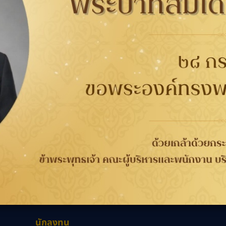
58900
ศูนย์บริการ Ford
กับยาง
การรับประกัน
ติดต่อเรา
ติดต
นาคต
การรับประกันคุณภาพ
เกี่ยวกับกู๊ดเยียร์
ที่
จากกระบวนการผลิต 4 ปี
ข่าวสาร
WORRY FREE ขับขี่
ความรับผิดชอบต่อสังคม
เลือก
วกับยาง
ปลอดภัย
ร่วมงานกับเรา
ลอดภัย
การลงทะเบียนเพื่อรับ
นักลงทุนสัมพันธ์
ประกันยาง
ติดต่อเรา
นักลงทุน