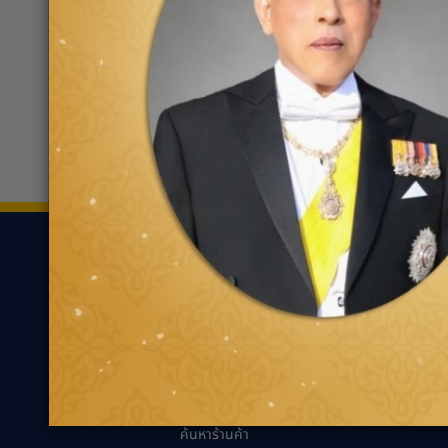
ฟอร์ด มหานคร รังสิต
0290
88/8 หมู่ 3 ถ.พหลโยธิน ต.คลอง
หนึ่ง
ขอเส้นทาง
ยาง
ความรู้เกี่ยว
ค้นหาตามประเภทของ
นวัตกรรมเพื่ออ
ยาง
แนะนำการเลือกยาง
ค้นหาตามประเภทรถยนต์
เหมาะกับรถคุณ
ความรู้ทั่วไปเกี่ย
เทคนิคการขับขี่ป
ตัวแทนจำหน่ายกู๊ด
เยียร์
คำถามที่พบบ่อย
ค้นหาร้านค้า