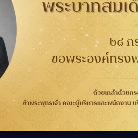
13993
ศูนย์บริการ Ford
กับยาง
การรับประกัน
ติดต่อเรา
ติดต
นาคต
การรับประกันคุณภาพ
เกี่ยวกับกู๊ดเยียร์
ที่
จากกระบวนการผลิต 4 ปี
ข่าวสาร
WORRY FREE ขับขี่
ความรับผิดชอบต่อสังคม
เลือก
วกับยาง
ปลอดภัย
ร่วมงานกับเรา
ลอดภัย
การลงทะเบียนเพื่อรับ
นักลงทุนสัมพันธ์
ประกันยาง
ติดต่อเรา