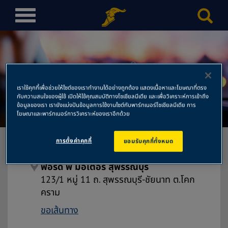
T
o
g
g
l
e
เราใช้คุกกี้เพื่อช่วยให้ไซต์ของเราทำงานได้อย่างถูกต้อง แสดงเนื้อหาและโฆษณาที่ตรง
n
ฟอร์ด พี มอเตอร์ สุพรรณบุรี
กับความสนใจของผู้ใช้ เปิดให้ใช้คุณสมบัติทางโซเชียลมีเดีย และเพื่อวิเคราะห์การเข้าถึง
a
ข้อมูลของเรา เรายังแบ่งปันข้อมูลการใช้งานไซต์กับพาร์ทเนอร์โซเชียลมีเดีย การ
โฆษณาและพาร์ทเนอร์การวิเคราะห์ของเราอีกด้วย
v
i
g
การตั้งค่าคุกกี้
ยอมรับคุกกี้ทั้งหมด
a
t
ฟอร์ด พี มอเตอร์ สุพรรณบุรี
i
123/1 หมู่ 11 ถ. สุพรรณบุรี-ชัยนาท ต.โคก
o
คราม
n
ขอเส้นทาง