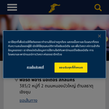
T
o
g
g
l
e
เราใช้คุกกี้เพื่อช่วยให้ไซต์ของเราทำงานได้อย่างถูกต้อง แสดงเนื้อหาและโฆษณาที่ตรง
n
ฟอร์ด พีอาร์ มอเตอร์ สกลนคร
กับความสนใจของผู้ใช้ เปิดให้ใช้คุณสมบัติทางโซเชียลมีเดีย และเพื่อวิเคราะห์การเข้าถึง
a
ข้อมูลของเรา เรายังแบ่งปันข้อมูลการใช้งานไซต์กับพาร์ทเนอร์โซเชียลมีเดีย การ
โฆษณาและพาร์ทเนอร์การวิเคราะห์ของเราอีกด้วย
v
i
g
การตั้งค่าคุกกี้
ยอมรับคุกกี้ทั้งหมด
a
t
ฟอร์ด พีอาร์ มอเตอร์ สกลนคร
i
385/2 หมู่ที่ 2 ถนนหนองบัวใหญ่ ตำบลธาตุ
o
เชิงชุม
n
ขอเส้นทาง