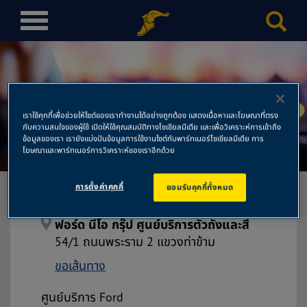
T
o
g
g
l
ฟอร์ด นีโอ กรุ๊ป ศูนย์บริการตัว
e
เราใช้คุกกี้เพื่อช่วยให้ไซต์ของเราทำงานได้อย่างถูกต้อง แสดงเนื้อหาและโฆษณาที่ตรง
n
กับความสนใจของผู้ใช้ เปิดให้ใช้คุณสมบัติทางโซเชียลมีเดีย และเพื่อวิเคราะห์การเข้าถึง
ถังและสี
a
ข้อมูลของเรา เรายังแบ่งปันข้อมูลการใช้งานไซต์กับพาร์ทเนอร์โซเชียลมีเดีย การ
โฆษณาและพาร์ทเนอร์การวิเคราะห์ของเราอีกด้วย
v
i
การตั้งค่าคุกกี้
ยอมรับคุกกี้ทั้งหมด
g
a
t
ฟอร์ด นีโอ กรุ๊ป ศูนย์บริการตัวถังและสี
i
54/1 ถนนพระราม 2 แขวงท่าข้าม
o
ขอเส้นทาง
n
ศูนย์บริการ Ford