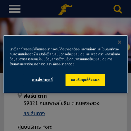
T
o
g
g
l
e
เราใช้คุกกี้เพื่อช่วยให้ไซต์ของเราทำงานได้อย่างถูกต้อง แสดงเนื้อหาและโฆษณาที่ตรง
n
กับความสนใจของผู้ใช้ เปิดให้ใช้คุณสมบัติทางโซเชียลมีเดีย และเพื่อวิเคราะห์การเข้าถึง
ฟอร์ด ตาก
a
ข้อมูลของเรา เรายังแบ่งปันข้อมูลการใช้งานไซต์กับพาร์ทเนอร์โซเชียลมีเดีย การ
โฆษณาและพาร์ทเนอร์การวิเคราะห์ของเราอีกด้วย
v
i
การตั้งค่าคุกกี้
ยอมรับคุกกี้ทั้งหมด
g
a
t
ฟอร์ด ตาก
i
39821 ถนนพหลโยธิน ต.หนองหลวง
o
ขอเส้นทาง
n
ศูนย์บริการ Ford