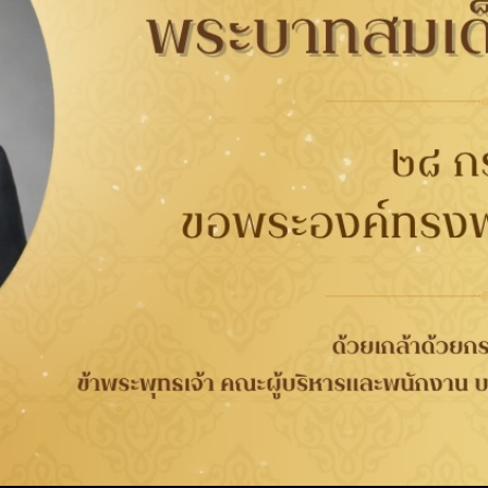
20999
ศูนย์บริการ Ford
กับยาง
การรับประกัน
ติดต่อเรา
ติดต
นาคต
การรับประกันคุณภาพ
เกี่ยวกับกู๊ดเยียร์
ที่
จากกระบวนการผลิต 4 ปี
ข่าวสาร
WORRY FREE ขับขี่
ความรับผิดชอบต่อสังคม
เลือก
วกับยาง
ปลอดภัย
ร่วมงานกับเรา
ลอดภัย
การลงทะเบียนเพื่อรับ
นักลงทุนสัมพันธ์
ประกันยาง
ติดต่อเรา