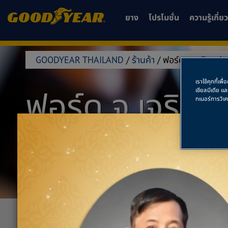
ยาง
โปรโมชั่น
ความรู้เกี่
GOODYEAR THAILAND
/
ร้านค้า
/
ฟอร์ด จ.เจริญ ประจ
เราใช้คุกกี้เ
ฟอร์ด จ.เจริญ ป
เชียลมีเดีย แ
ทเนอร์การวิเ