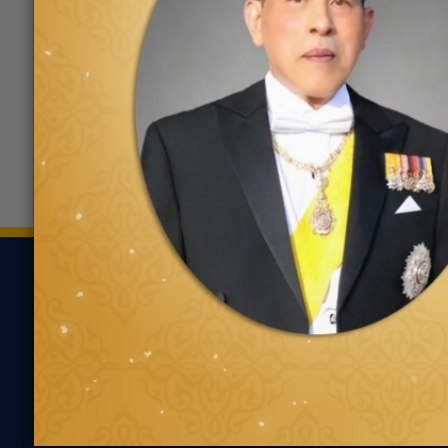
ฟอร์ด จ.เจริญ ประจวบคีรีขันธ์
0325
(หัวหิน)
6/143 ซอยหมู่บ้านบ่อฝ้าย
ถ.เพชรเกษม ต.หัวหิน
ขอเส้นทาง
ยาง
ความรู้เกี่ยว
ค้นหาตามประเภทของ
นวัตกรรมเพื่ออ
ยาง
แนะนำการเลือกยาง
ค้นหาตามประเภทรถยนต์
เหมาะกับรถคุณ
ความรู้ทั่วไปเกี่ย
เทคนิคการขับขี่ป
ตัวแทนจำหน่ายกู๊ด
เยียร์
คำถามที่พบบ่อย