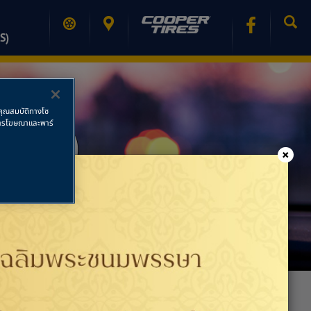
S)
ช้คุณสมบัติทางโซ
วหิน)
ย การโฆษณาและพาร์
×
PRINT PAGE