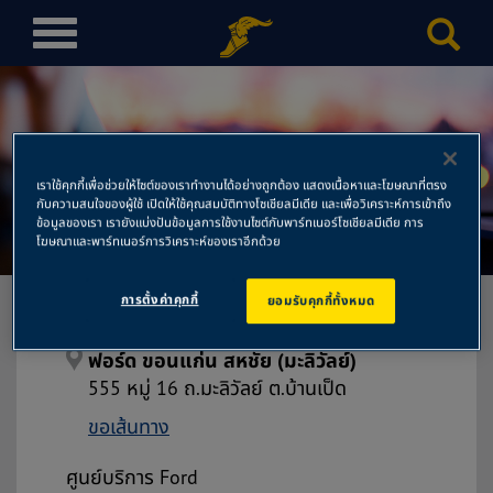
T
o
g
g
l
ฟอร์ด ขอนแก่น สหชัย (มะลิ
e
เราใช้คุกกี้เพื่อช่วยให้ไซต์ของเราทำงานได้อย่างถูกต้อง แสดงเนื้อหาและโฆษณาที่ตรง
n
กับความสนใจของผู้ใช้ เปิดให้ใช้คุณสมบัติทางโซเชียลมีเดีย และเพื่อวิเคราะห์การเข้าถึง
วัลย์)
a
ข้อมูลของเรา เรายังแบ่งปันข้อมูลการใช้งานไซต์กับพาร์ทเนอร์โซเชียลมีเดีย การ
โฆษณาและพาร์ทเนอร์การวิเคราะห์ของเราอีกด้วย
v
i
การตั้งค่าคุกกี้
ยอมรับคุกกี้ทั้งหมด
g
a
t
ฟอร์ด ขอนแก่น สหชัย (มะลิวัลย์)
i
555 หมู่ 16 ถ.มะลิวัลย์ ต.บ้านเป็ด
o
ขอเส้นทาง
n
ศูนย์บริการ Ford