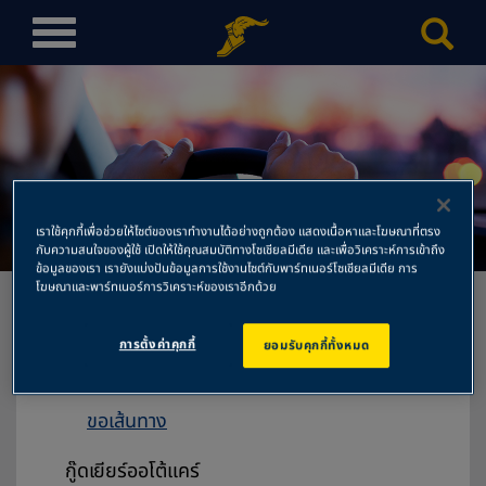
T
o
g
g
l
e
n
พัทยาเนชั่นไทร์
a
เราใช้คุกกี้เพื่อช่วยให้ไซต์ของเราทำงานได้อย่างถูกต้อง แสดงเนื้อหาและโฆษณาที่ตรง
v
กับความสนใจของผู้ใช้ เปิดให้ใช้คุณสมบัติทางโซเชียลมีเดีย และเพื่อวิเคราะห์การเข้าถึง
ข้อมูลของเรา เรายังแบ่งปันข้อมูลการใช้งานไซต์กับพาร์ทเนอร์โซเชียลมีเดีย การ
i
โฆษณาและพาร์ทเนอร์การวิเคราะห์ของเราอีกด้วย
g
a
การตั้งค่าคุกกี้
ยอมรับคุกกี้ทั้งหมด
t
พัทยาเนชั่นไทร์
i
90,90/1-2 หมู่ที่ 6 ถนนสุขุมวิท ต.นาเกลือ
o
ขอเส้นทาง
n
กู๊ดเยียร์ออโต้แคร์