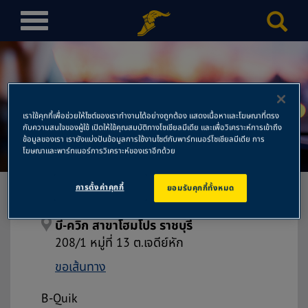
T
o
g
g
l
e
เราใช้คุกกี้เพื่อช่วยให้ไซต์ของเราทำงานได้อย่างถูกต้อง แสดงเนื้อหาและโฆษณาที่ตรง
n
กับความสนใจของผู้ใช้ เปิดให้ใช้คุณสมบัติทางโซเชียลมีเดีย และเพื่อวิเคราะห์การเข้าถึง
บี-ควิก สาขาโฮมโปร ราชบุรี
a
ข้อมูลของเรา เรายังแบ่งปันข้อมูลการใช้งานไซต์กับพาร์ทเนอร์โซเชียลมีเดีย การ
โฆษณาและพาร์ทเนอร์การวิเคราะห์ของเราอีกด้วย
v
i
การตั้งค่าคุกกี้
ยอมรับคุกกี้ทั้งหมด
g
a
t
บี-ควิก สาขาโฮมโปร ราชบุรี
i
208/1 หมู่ที่ 13 ต.เจดีย์หัก
o
ขอเส้นทาง
n
B-Quik