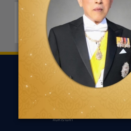
บี-ควิก สาขาโฮมโปร จันทบุรี
0396
21/20 หมู่ที่ 11 ต.พลับพลา
ขอเส้นทาง
ยาง
ความรู้เกี่ยว
ค้นหาตามประเภทของ
นวัตกรรมเพื่ออ
ยาง
แนะนำการเลือกยาง
ค้นหาตามประเภทรถยนต์
เหมาะกับรถคุณ
ความรู้ทั่วไปเกี่ย
เทคนิคการขับขี่ป
ตัวแทนจำหน่ายกู๊ด
เยียร์
คำถามที่พบบ่อย
ค้นหาร้านค้า