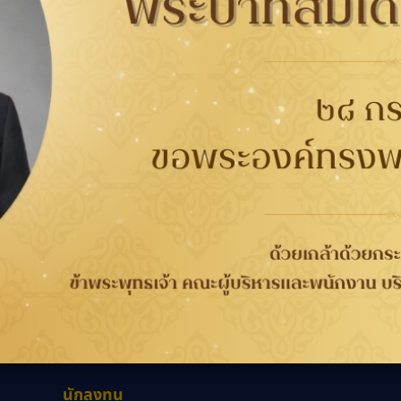
02032
B-Quik
กับยาง
การรับประกัน
ติดต่อเรา
ติดต
นาคต
การรับประกันคุณภาพ
เกี่ยวกับกู๊ดเยียร์
ที่
จากกระบวนการผลิต 4 ปี
ข่าวสาร
WORRY FREE ขับขี่
ความรับผิดชอบต่อสังคม
เลือก
วกับยาง
ปลอดภัย
ร่วมงานกับเรา
ลอดภัย
การลงทะเบียนเพื่อรับ
นักลงทุนสัมพันธ์
ประกันยาง
ติดต่อเรา
นักลงทุน