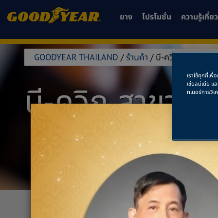
ยาง
โปรโมชั่น
ความรู้เกี่
GOODYEAR THAILAND
/
ร้านค้า
/
บี-ควิก สาขาโฮมโป
เราใช้คุกกี้เ
เชียลมีเดีย แ
บี-ควิก สาขาโฮม
ทเนอร์การวิเ