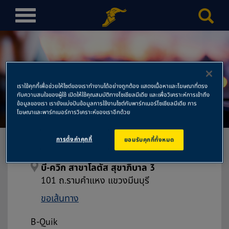
T
o
g
g
l
e
เราใช้คุกกี้เพื่อช่วยให้ไซต์ของเราทำงานได้อย่างถูกต้อง แสดงเนื้อหาและโฆษณาที่ตรง
n
กับความสนใจของผู้ใช้ เปิดให้ใช้คุณสมบัติทางโซเชียลมีเดีย และเพื่อวิเคราะห์การเข้าถึง
บี-ควิก สาขาโลตัส สุขาภิบาล 3
a
ข้อมูลของเรา เรายังแบ่งปันข้อมูลการใช้งานไซต์กับพาร์ทเนอร์โซเชียลมีเดีย การ
โฆษณาและพาร์ทเนอร์การวิเคราะห์ของเราอีกด้วย
v
i
การตั้งค่าคุกกี้
ยอมรับคุกกี้ทั้งหมด
g
a
t
บี-ควิก สาขาโลตัส สุขาภิบาล 3
i
101 ถ.รามคำแหง แขวงมีนบุรี
o
ขอเส้นทาง
n
B-Quik