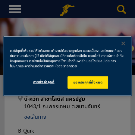
T
o
g
g
l
e
เราใช้คุกกี้เพื่อช่วยให้ไซต์ของเราทำงานได้อย่างถูกต้อง แสดงเนื้อหาและโฆษณาที่ตรง
n
กับความสนใจของผู้ใช้ เปิดให้ใช้คุณสมบัติทางโซเชียลมีเดีย และเพื่อวิเคราะห์การเข้าถึง
บี-ควิก สาขาโลตัส นครปฐม
a
ข้อมูลของเรา เรายังแบ่งปันข้อมูลการใช้งานไซต์กับพาร์ทเนอร์โซเชียลมีเดีย การ
โฆษณาและพาร์ทเนอร์การวิเคราะห์ของเราอีกด้วย
v
i
การตั้งค่าคุกกี้
ยอมรับคุกกี้ทั้งหมด
g
a
t
บี-ควิก สาขาโลตัส นครปฐม
i
1048/1 ถ.เพชรเกษม ต.สนามจันทร์
o
ขอเส้นทาง
n
B-Quik