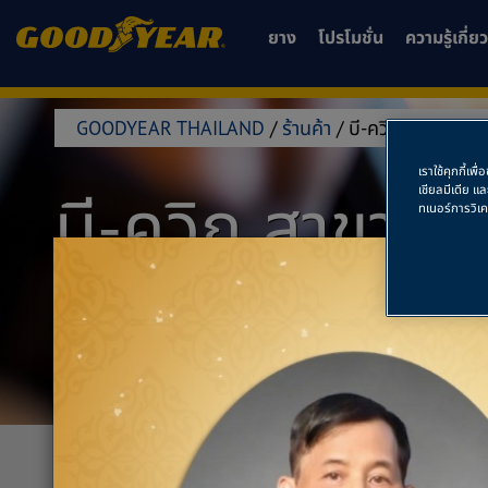
ยาง
โปรโมชั่น
ความรู้เกี่
GOODYEAR THAILAND
/
ร้านค้า
/
บี-ควิก สาขาสุรินท
เราใช้คุกกี้เ
บี-ควิก สาขาสุร
เชียลมีเดีย แ
ทเนอร์การวิเ