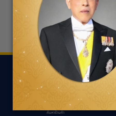
บี-ควิก สาขาสุรินทร์(ข้างแม็คโคร)
0440
45752 ถนนหลักเมือง ตำบล/แขวง
ในเมือง
ขอเส้นทาง
ยาง
ความรู้เกี่ยว
ค้นหาตามประเภทของ
นวัตกรรมเพื่ออ
ยาง
แนะนำการเลือกยาง
ค้นหาตามประเภทรถยนต์
เหมาะกับรถคุณ
ความรู้ทั่วไปเกี่ย
เทคนิคการขับขี่ป
ตัวแทนจำหน่ายกู๊ด
เยียร์
คำถามที่พบบ่อย
ค้นหาร้านค้า