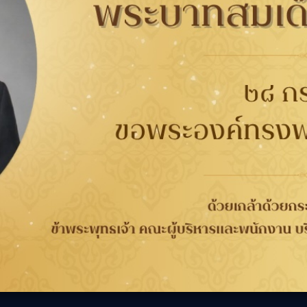
61052
B-Quik
กับยาง
การรับประกัน
ติดต่อเรา
ติดต
นาคต
การรับประกันคุณภาพ
เกี่ยวกับกู๊ดเยียร์
ที่
จากกระบวนการผลิต 4 ปี
ข่าวสาร
WORRY FREE ขับขี่
ความรับผิดชอบต่อสังคม
เลือก
วกับยาง
ปลอดภัย
ร่วมงานกับเรา
ลอดภัย
การลงทะเบียนเพื่อรับ
นักลงทุนสัมพันธ์
ประกันยาง
ติดต่อเรา