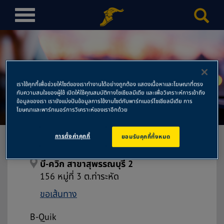
T
o
g
g
l
e
เราใช้คุกกี้เพื่อช่วยให้ไซต์ของเราทำงานได้อย่างถูกต้อง แสดงเนื้อหาและโฆษณาที่ตรง
n
กับความสนใจของผู้ใช้ เปิดให้ใช้คุณสมบัติทางโซเชียลมีเดีย และเพื่อวิเคราะห์การเข้าถึง
บี-ควิก สาขาสุพรรณบุรี 2
a
ข้อมูลของเรา เรายังแบ่งปันข้อมูลการใช้งานไซต์กับพาร์ทเนอร์โซเชียลมีเดีย การ
โฆษณาและพาร์ทเนอร์การวิเคราะห์ของเราอีกด้วย
v
i
การตั้งค่าคุกกี้
ยอมรับคุกกี้ทั้งหมด
g
a
t
บี-ควิก สาขาสุพรรณบุรี 2
i
156 หมู่ที่ 3 ต.ท่าระหัด
o
ขอเส้นทาง
n
B-Quik