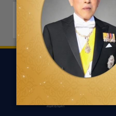
บี-ควิก สาขาพหลโยธิน ซอย 24
0207
1410/2 ถ.พหลโยธิน แขวงจอมพล
ขอเส้นทาง
ยาง
ความรู้เกี่ยว
ค้นหาตามประเภทของ
นวัตกรรมเพื่ออ
ยาง
แนะนำการเลือกยาง
ค้นหาตามประเภทรถยนต์
เหมาะกับรถคุณ
ความรู้ทั่วไปเกี่ย
เทคนิคการขับขี่ป
ตัวแทนจำหน่ายกู๊ด
เยียร์
คำถามที่พบบ่อย
ค้นหาร้านค้า