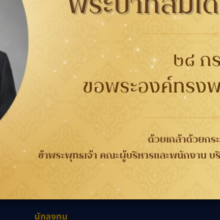
91765
B-Quik
กับยาง
การรับประกัน
ติดต่อเรา
ติดต
นาคต
การรับประกันคุณภาพ
เกี่ยวกับกู๊ดเยียร์
ที่
จากกระบวนการผลิต 4 ปี
ข่าวสาร
WORRY FREE ขับขี่
ความรับผิดชอบต่อสังคม
เลือก
วกับยาง
ปลอดภัย
ร่วมงานกับเรา
ลอดภัย
การลงทะเบียนเพื่อรับ
นักลงทุนสัมพันธ์
ประกันยาง
ติดต่อเรา
นักลงทุน