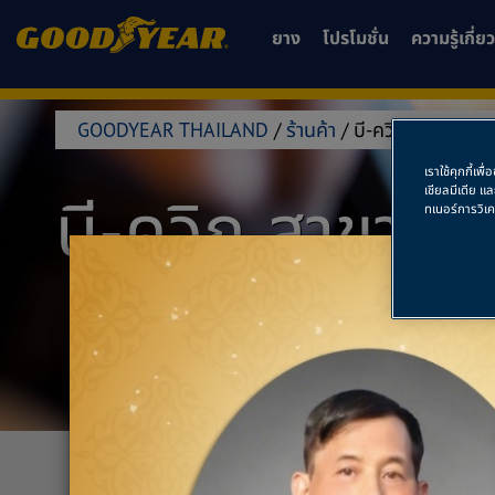
ยาง
โปรโมชั่น
ความรู้เกี่
GOODYEAR THAILAND
/
ร้านค้า
/
บี-ควิก สาขาพหล
เราใช้คุกกี้เ
เชียลมีเดีย แ
บี-ควิก สาขาพ
ทเนอร์การวิเ