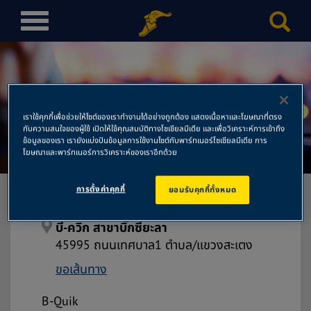
T
o
g
g
l
e
เราใช้คุกกี้เพื่อช่วยให้ไซต์ของเราทำงานได้อย่างถูกต้อง แสดงเนื้อหาและโฆษณาที่ตรง
n
กับความสนใจของผู้ใช้ เปิดให้ใช้คุณสมบัติทางโซเชียลมีเดีย และเพื่อวิเคราะห์การเข้าถึง
บี-ควิก สาขาบิ๊กซียะลา
a
ข้อมูลของเรา เรายังแบ่งปันข้อมูลการใช้งานไซต์กับพาร์ทเนอร์โซเชียลมีเดีย การ
โฆษณาและพาร์ทเนอร์การวิเคราะห์ของเราอีกด้วย
v
i
การตั้งค่าคุกกี้
ยอมรับคุกกี้ทั้งหมด
g
a
t
บี-ควิก สาขาบิ๊กซียะลา
i
45995 ถนนเทศบาล1 ตำบล/แขวงสะเตง
o
ขอเส้นทาง
n
B-Quik