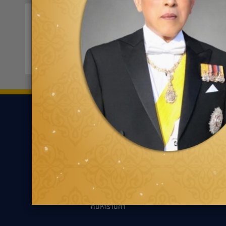
บี-ควิก สาขาบายพาส ชลบุรี
0330
61/71 หม่ที่ 1 ต.บ้านสวน
ขอเส้นทาง
ยาง
ความรู้เกี่ยว
ค้นหาตามประเภทของ
นวัตกรรมเพื่ออ
ยาง
แนะนำการเลือกยาง
ค้นหาตามประเภทรถยนต์
เหมาะกับรถคุณ
ความรู้ทั่วไปเกี่ย
เทคนิคการขับขี่ป
ตัวแทนจำหน่ายกู๊ด
เยียร์
คำถามที่พบบ่อย
ค้นหาร้านค้า