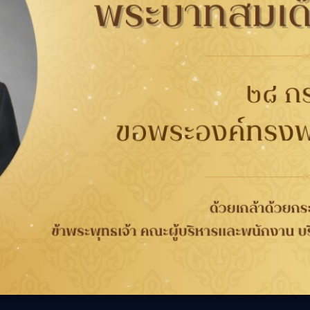
30311
B-Quik
กับยาง
การรับประกัน
ติดต่อเรา
ติดต
นาคต
การรับประกันคุณภาพ
เกี่ยวกับกู๊ดเยียร์
ที่
จากกระบวนการผลิต 4 ปี
ข่าวสาร
WORRY FREE ขับขี่
ความรับผิดชอบต่อสังคม
เลือก
วกับยาง
ปลอดภัย
ร่วมงานกับเรา
ลอดภัย
การลงทะเบียนเพื่อรับ
นักลงทุนสัมพันธ์
ประกันยาง
ติดต่อเรา