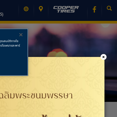
S)
ช้คุณสมบัติทางโซ
ย การโฆษณาและพาร์
×
PRINT PAGE