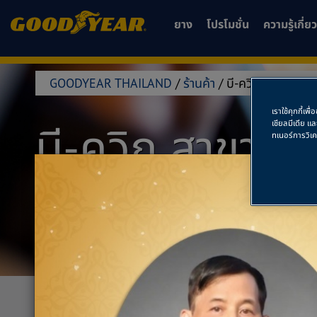
ยาง
โปรโมชั่น
ความรู้เกี่
GOODYEAR THAILAND
/
ร้านค้า
/
บี-ควิก สาขาบางจ
เราใช้คุกกี้เ
บี-ควิก สาขาบ
เชียลมีเดีย แ
ทเนอร์การวิเ