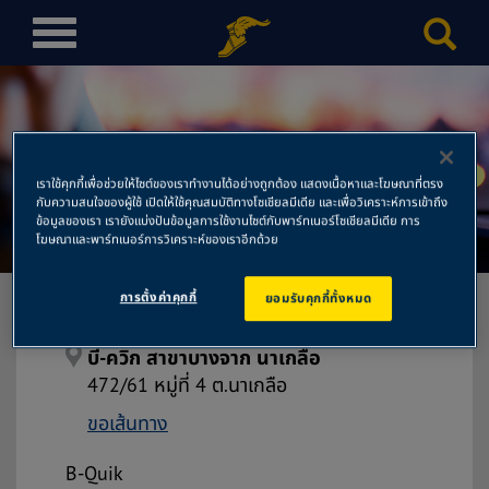
T
o
g
g
l
e
เราใช้คุกกี้เพื่อช่วยให้ไซต์ของเราทำงานได้อย่างถูกต้อง แสดงเนื้อหาและโฆษณาที่ตรง
n
กับความสนใจของผู้ใช้ เปิดให้ใช้คุณสมบัติทางโซเชียลมีเดีย และเพื่อวิเคราะห์การเข้าถึง
บี-ควิก สาขาบางจาก นาเกลือ
a
ข้อมูลของเรา เรายังแบ่งปันข้อมูลการใช้งานไซต์กับพาร์ทเนอร์โซเชียลมีเดีย การ
โฆษณาและพาร์ทเนอร์การวิเคราะห์ของเราอีกด้วย
v
i
การตั้งค่าคุกกี้
ยอมรับคุกกี้ทั้งหมด
g
a
t
บี-ควิก สาขาบางจาก นาเกลือ
i
472/61 หมู่ที่ 4 ต.นาเกลือ
o
ขอเส้นทาง
n
B-Quik