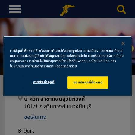
T
o
g
g
l
e
เราใช้คุกกี้เพื่อช่วยให้ไซต์ของเราทำงานได้อย่างถูกต้อง แสดงเนื้อหาและโฆษณาที่ตรง
n
กับความสนใจของผู้ใช้ เปิดให้ใช้คุณสมบัติทางโซเชียลมีเดีย และเพื่อวิเคราะห์การเข้าถึง
บี-ควิก สาขาถนนสุวินทวงศ์
a
ข้อมูลของเรา เรายังแบ่งปันข้อมูลการใช้งานไซต์กับพาร์ทเนอร์โซเชียลมีเดีย การ
โฆษณาและพาร์ทเนอร์การวิเคราะห์ของเราอีกด้วย
v
i
การตั้งค่าคุกกี้
ยอมรับคุกกี้ทั้งหมด
g
a
t
บี-ควิก สาขาถนนสุวินทวงศ์
i
101/1 ถ.สุวินทวงศ์ แขวงมีนบุรี
o
ขอเส้นทาง
n
B-Quik