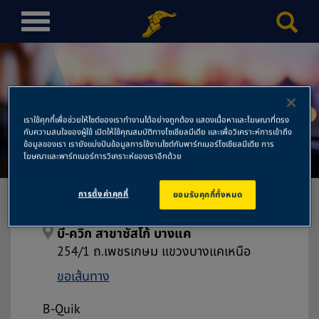
T
o
g
g
l
e
เราใช้คุกกี้เพื่อช่วยให้ไซต์ของเราทำงานได้อย่างถูกต้อง แสดงเนื้อหาและโฆษณาที่ตรง
n
กับความสนใจของผู้ใช้ เปิดให้ใช้คุณสมบัติทางโซเชียลมีเดีย และเพื่อวิเคราะห์การเข้าถึง
บี-ควิก สาขาซัสโก้ บางแค
a
ข้อมูลของเรา เรายังแบ่งปันข้อมูลการใช้งานไซต์กับพาร์ทเนอร์โซเชียลมีเดีย การ
โฆษณาและพาร์ทเนอร์การวิเคราะห์ของเราอีกด้วย
v
i
การตั้งค่าคุกกี้
ยอมรับคุกกี้ทั้งหมด
g
a
t
บี-ควิก สาขาซัสโก้ บางแค
i
254/1 ถ.เพชรเกษม แขวงบางแคเหนือ
o
ขอเส้นทาง
n
B-Quik