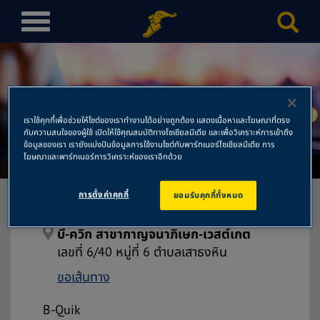
T
o
g
g
l
บี-ควิก สาขากาญจนาภิเษก-
e
เราใช้คุกกี้เพื่อช่วยให้ไซต์ของเราทำงานได้อย่างถูกต้อง แสดงเนื้อหาและโฆษณาที่ตรง
n
กับความสนใจของผู้ใช้ เปิดให้ใช้คุณสมบัติทางโซเชียลมีเดีย และเพื่อวิเคราะห์การเข้าถึง
เวสต์เกต
a
ข้อมูลของเรา เรายังแบ่งปันข้อมูลการใช้งานไซต์กับพาร์ทเนอร์โซเชียลมีเดีย การ
โฆษณาและพาร์ทเนอร์การวิเคราะห์ของเราอีกด้วย
v
i
การตั้งค่าคุกกี้
ยอมรับคุกกี้ทั้งหมด
g
a
t
บี-ควิก สาขากาญจนาภิเษก-เวสต์เกต
i
เลขที่ 6/40 หมู่ที่ 6 ตำบลเสาธงหิน
o
ขอเส้นทาง
n
B-Quik