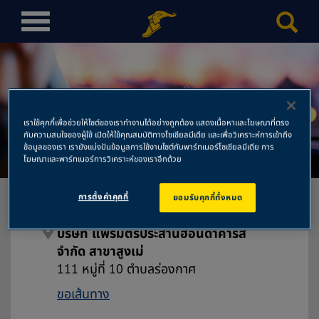
T
o
g
g
l
บริษัท แพร่มิตรประสานฮอนด้า
e
เราใช้คุกกี้เพื่อช่วยให้ไซต์ของเราทำงานได้อย่างถูกต้อง แสดงเนื้อหาและโฆษณาที่ตรง
n
คาร์ส จำกัด สาขาสูงเม่
กับความสนใจของผู้ใช้ เปิดให้ใช้คุณสมบัติทางโซเชียลมีเดีย และเพื่อวิเคราะห์การเข้าถึง
a
ข้อมูลของเรา เรายังแบ่งปันข้อมูลการใช้งานไซต์กับพาร์ทเนอร์โซเชียลมีเดีย การ
โฆษณาและพาร์ทเนอร์การวิเคราะห์ของเราอีกด้วย
v
i
g
การตั้งค่าคุกกี้
ยอมรับคุกกี้ทั้งหมด
a
t
บริษัท แพร่มิตรประสานฮอนด้าคาร์ส
i
จำกัด สาขาสูงเม่
o
111 หมู่ที่ 10 ตำบลร่องกาศ
n
ขอเส้นทาง