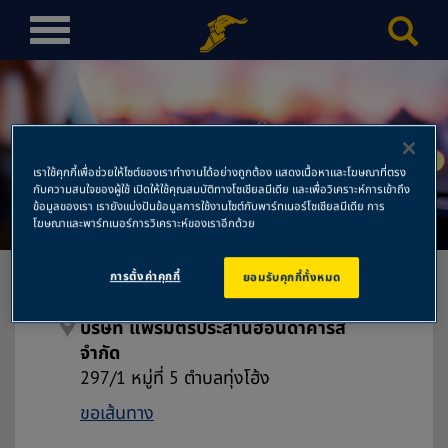
T
o
g
g
l
บริษัท แพร่มิตรประสานฮอนด้า
e
เราใช้คุกกี้เพื่อช่วยให้ไซต์ของเราทำงานได้อย่างถูกต้อง แสดงเนื้อหาและโฆษณาที่ตรง
n
คาร์ส จำกัด
กับความสนใจของผู้ใช้ เปิดให้ใช้คุณสมบัติทางโซเชียลมีเดีย และเพื่อวิเคราะห์การเข้าถึง
a
ข้อมูลของเรา เรายังแบ่งปันข้อมูลการใช้งานไซต์กับพาร์ทเนอร์โซเชียลมีเดีย การ
โฆษณาและพาร์ทเนอร์การวิเคราะห์ของเราอีกด้วย
v
i
g
การตั้งค่าคุกกี้
ยอมรับคุกกี้ทั้งหมด
a
t
บริษัท แพร่มิตรประสานฮอนด้าคาร์ส
i
จำกัด
o
297/1 หมู่ที่ 5 ตำบลทุ่งโฮ้ง
n
ขอเส้นทาง