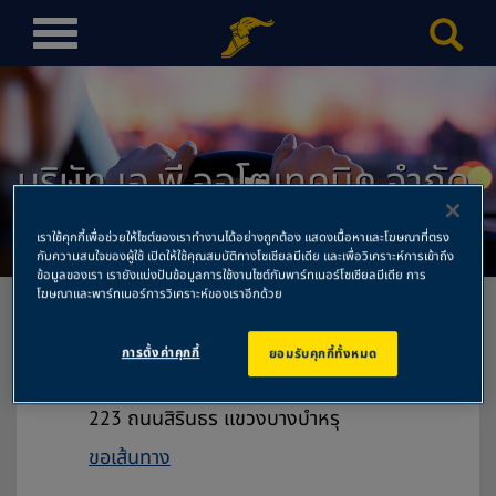
T
o
g
g
l
บริษัท เอ.พี.ออโตเทคนิค จำกัด
e
n
สำนักงานใหญ่
a
เราใช้คุกกี้เพื่อช่วยให้ไซต์ของเราทำงานได้อย่างถูกต้อง แสดงเนื้อหาและโฆษณาที่ตรง
v
กับความสนใจของผู้ใช้ เปิดให้ใช้คุณสมบัติทางโซเชียลมีเดีย และเพื่อวิเคราะห์การเข้าถึง
ข้อมูลของเรา เรายังแบ่งปันข้อมูลการใช้งานไซต์กับพาร์ทเนอร์โซเชียลมีเดีย การ
i
โฆษณาและพาร์ทเนอร์การวิเคราะห์ของเราอีกด้วย
g
a
การตั้งค่าคุกกี้
ยอมรับคุกกี้ทั้งหมด
t
บริษัท เอ.พี.ออโตเทคนิค จำกัด สำนักงาน
i
ใหญ่
o
223 ถนนสิรินธร แขวงบางบำหรุ
n
ขอเส้นทาง