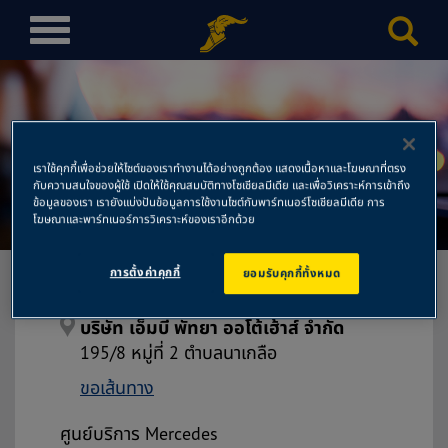
T
o
g
g
l
บริษัท เอ็มบี พัทยา ออโต้เฮ้าส์
e
เราใช้คุกกี้เพื่อช่วยให้ไซต์ของเราทำงานได้อย่างถูกต้อง แสดงเนื้อหาและโฆษณาที่ตรง
n
กับความสนใจของผู้ใช้ เปิดให้ใช้คุณสมบัติทางโซเชียลมีเดีย และเพื่อวิเคราะห์การเข้าถึง
จำกัด
a
ข้อมูลของเรา เรายังแบ่งปันข้อมูลการใช้งานไซต์กับพาร์ทเนอร์โซเชียลมีเดีย การ
โฆษณาและพาร์ทเนอร์การวิเคราะห์ของเราอีกด้วย
v
i
การตั้งค่าคุกกี้
ยอมรับคุกกี้ทั้งหมด
g
a
t
บริษัท เอ็มบี พัทยา ออโต้เฮ้าส์ จำกัด
i
195/8 หมู่ที่ 2 ตำบลนาเกลือ
o
ขอเส้นทาง
n
ศูนย์บริการ Mercedes