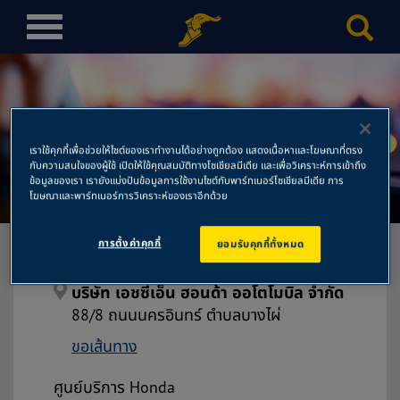
T
o
g
g
l
บริษัท เอชซีเอ็น ฮอนด้า ออโต
e
เราใช้คุกกี้เพื่อช่วยให้ไซต์ของเราทำงานได้อย่างถูกต้อง แสดงเนื้อหาและโฆษณาที่ตรง
n
กับความสนใจของผู้ใช้ เปิดให้ใช้คุณสมบัติทางโซเชียลมีเดีย และเพื่อวิเคราะห์การเข้าถึง
โมบิล จำกัด
a
ข้อมูลของเรา เรายังแบ่งปันข้อมูลการใช้งานไซต์กับพาร์ทเนอร์โซเชียลมีเดีย การ
โฆษณาและพาร์ทเนอร์การวิเคราะห์ของเราอีกด้วย
v
i
การตั้งค่าคุกกี้
ยอมรับคุกกี้ทั้งหมด
g
a
t
บริษัท เอชซีเอ็น ฮอนด้า ออโตโมบิล จำกัด
i
88/8 ถนนนครอินทร์ ตำบลบางไผ่
o
ขอเส้นทาง
n
ศูนย์บริการ Honda