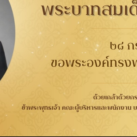
02790
ศูนย์บริการ Honda
กับยาง
การรับประกัน
ติดต่อเรา
ติดต
นาคต
การรับประกันคุณภาพ
เกี่ยวกับกู๊ดเยียร์
ที่
จากกระบวนการผลิต 4 ปี
ข่าวสาร
WORRY FREE ขับขี่
ความรับผิดชอบต่อสังคม
เลือก
วกับยาง
ปลอดภัย
ร่วมงานกับเรา
ลอดภัย
การลงทะเบียนเพื่อรับ
นักลงทุนสัมพันธ์
ประกันยาง
ติดต่อเรา