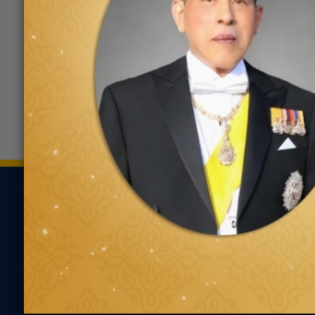
บริษัท เอชซีเอ็น ฮอนด้า ออโต
0258
โมบิล จำกัด
109 ซอยภักดีกุล ถนนติวานนท์
ตำบลบางกระสอ
ขอเส้นทาง
ยาง
ความรู้เกี่ยว
ค้นหาตามประเภทของ
นวัตกรรมเพื่ออ
ยาง
แนะนำการเลือกยาง
ค้นหาตามประเภทรถยนต์
เหมาะกับรถคุณ
ความรู้ทั่วไปเกี่ย
เทคนิคการขับขี่ป
ตัวแทนจำหน่ายกู๊ด
เยียร์
คำถามที่พบบ่อย