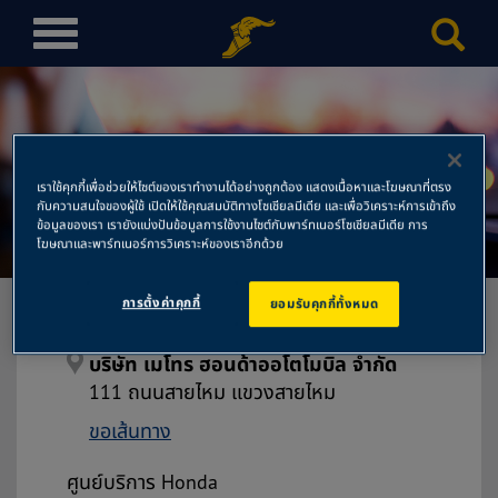
T
o
g
g
l
บริษัท เมโทร ฮอนด้าออโตโมบิล
e
เราใช้คุกกี้เพื่อช่วยให้ไซต์ของเราทำงานได้อย่างถูกต้อง แสดงเนื้อหาและโฆษณาที่ตรง
n
กับความสนใจของผู้ใช้ เปิดให้ใช้คุณสมบัติทางโซเชียลมีเดีย และเพื่อวิเคราะห์การเข้าถึง
จำกัด
a
ข้อมูลของเรา เรายังแบ่งปันข้อมูลการใช้งานไซต์กับพาร์ทเนอร์โซเชียลมีเดีย การ
โฆษณาและพาร์ทเนอร์การวิเคราะห์ของเราอีกด้วย
v
i
การตั้งค่าคุกกี้
ยอมรับคุกกี้ทั้งหมด
g
a
t
บริษัท เมโทร ฮอนด้าออโตโมบิล จำกัด
i
111 ถนนสายไหม แขวงสายไหม
o
ขอเส้นทาง
n
ศูนย์บริการ Honda