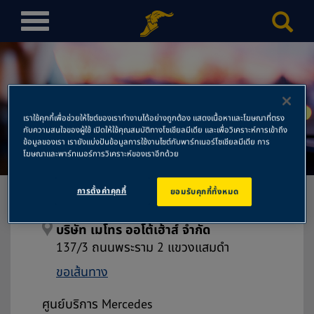
T
o
g
g
l
e
เราใช้คุกกี้เพื่อช่วยให้ไซต์ของเราทำงานได้อย่างถูกต้อง แสดงเนื้อหาและโฆษณาที่ตรง
n
กับความสนใจของผู้ใช้ เปิดให้ใช้คุณสมบัติทางโซเชียลมีเดีย และเพื่อวิเคราะห์การเข้าถึง
บริษัท เมโทร ออโต้เฮ้าส์ จำกัด
a
ข้อมูลของเรา เรายังแบ่งปันข้อมูลการใช้งานไซต์กับพาร์ทเนอร์โซเชียลมีเดีย การ
โฆษณาและพาร์ทเนอร์การวิเคราะห์ของเราอีกด้วย
v
i
การตั้งค่าคุกกี้
ยอมรับคุกกี้ทั้งหมด
g
a
t
บริษัท เมโทร ออโต้เฮ้าส์ จำกัด
i
137/3 ถนนพระราม 2 แขวงแสมดำ
o
ขอเส้นทาง
n
ศูนย์บริการ Mercedes