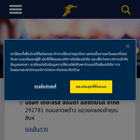
T
o
g
g
l
บริษัท เตชะจรัส ฮอนด้า ออโต
e
เราใช้คุกกี้เพื่อช่วยให้ไซต์ของเราทำงานได้อย่างถูกต้อง แสดงเนื้อหาและโฆษณาที่ตรง
n
โมบิล จำกัด
กับความสนใจของผู้ใช้ เปิดให้ใช้คุณสมบัติทางโซเชียลมีเดีย และเพื่อวิเคราะห์การเข้าถึง
a
ข้อมูลของเรา เรายังแบ่งปันข้อมูลการใช้งานไซต์กับพาร์ทเนอร์โซเชียลมีเดีย การ
โฆษณาและพาร์ทเนอร์การวิเคราะห์ของเราอีกด้วย
v
i
g
การตั้งค่าคุกกี้
ยอมรับคุกกี้ทั้งหมด
a
t
บริษัท เตชะจรัส ฮอนด้า ออโตโมบิล จำกัด
i
292781 ถนนลาดพร้าว แขวงคลองเจ้าคุณ
o
สิงห์
n
ขอเส้นทาง