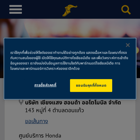
T
o
g
g
l
บริษัท เชียงแสง ฮอนด้า ออโต
e
เราใช้คุกกี้เพื่อช่วยให้ไซต์ของเราทำงานได้อย่างถูกต้อง แสดงเนื้อหาและโฆษณาที่ตรง
n
กับความสนใจของผู้ใช้ เปิดให้ใช้คุณสมบัติทางโซเชียลมีเดีย และเพื่อวิเคราะห์การเข้าถึง
โมบิล จำกัด
a
ข้อมูลของเรา เรายังแบ่งปันข้อมูลการใช้งานไซต์กับพาร์ทเนอร์โซเชียลมีเดีย การ
โฆษณาและพาร์ทเนอร์การวิเคราะห์ของเราอีกด้วย
v
i
การตั้งค่าคุกกี้
ยอมรับคุกกี้ทั้งหมด
g
a
t
บริษัท เชียงแสง ฮอนด้า ออโตโมบิล จำกัด
i
143 หมู่ที่ 4 ตำบลดอนแก้ว
o
ขอเส้นทาง
n
ศูนย์บริการ Honda