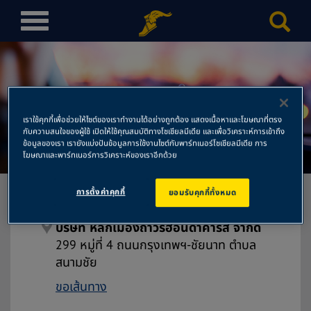
T
o
g
g
l
บริษัท หลักเมืองถาวรฮอนด้า
e
เราใช้คุกกี้เพื่อช่วยให้ไซต์ของเราทำงานได้อย่างถูกต้อง แสดงเนื้อหาและโฆษณาที่ตรง
n
คาร์ส์ จำกัด
กับความสนใจของผู้ใช้ เปิดให้ใช้คุณสมบัติทางโซเชียลมีเดีย และเพื่อวิเคราะห์การเข้าถึง
a
ข้อมูลของเรา เรายังแบ่งปันข้อมูลการใช้งานไซต์กับพาร์ทเนอร์โซเชียลมีเดีย การ
โฆษณาและพาร์ทเนอร์การวิเคราะห์ของเราอีกด้วย
v
i
g
การตั้งค่าคุกกี้
ยอมรับคุกกี้ทั้งหมด
a
t
บริษัท หลักเมืองถาวรฮอนด้าคาร์ส์ จำกัด
i
299 หมู่ที่ 4 ถนนกรุงเทพฯ-ชัยนาท ตำบล
o
สนามชัย
n
ขอเส้นทาง