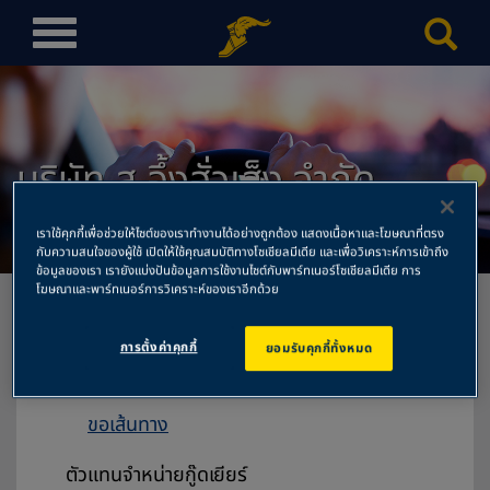
T
o
g
g
l
บริษัท ส อึ้งฮั่วเส็ง จำกัด
e
n
สำนักงานใหญ่
a
เราใช้คุกกี้เพื่อช่วยให้ไซต์ของเราทำงานได้อย่างถูกต้อง แสดงเนื้อหาและโฆษณาที่ตรง
v
กับความสนใจของผู้ใช้ เปิดให้ใช้คุณสมบัติทางโซเชียลมีเดีย และเพื่อวิเคราะห์การเข้าถึง
ข้อมูลของเรา เรายังแบ่งปันข้อมูลการใช้งานไซต์กับพาร์ทเนอร์โซเชียลมีเดีย การ
i
โฆษณาและพาร์ทเนอร์การวิเคราะห์ของเราอีกด้วย
g
a
การตั้งค่าคุกกี้
ยอมรับคุกกี้ทั้งหมด
t
บริษัท ส อึ้งฮั่วเส็ง จำกัด สำนักงานใหญ่
i
204 ถนนไมตรีจิตต์ แขวงป้อมปราบ
o
ขอเส้นทาง
n
ตัวแทนจำหน่ายกู๊ดเยียร์