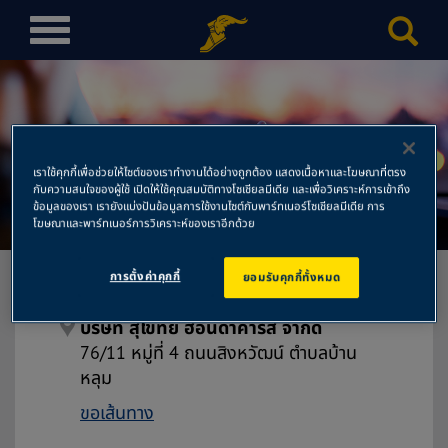
T
o
g
g
l
บริษัท สุโขทัย ฮอนด้าคาร์ส์
e
เราใช้คุกกี้เพื่อช่วยให้ไซต์ของเราทำงานได้อย่างถูกต้อง แสดงเนื้อหาและโฆษณาที่ตรง
n
จำกัด
กับความสนใจของผู้ใช้ เปิดให้ใช้คุณสมบัติทางโซเชียลมีเดีย และเพื่อวิเคราะห์การเข้าถึง
a
ข้อมูลของเรา เรายังแบ่งปันข้อมูลการใช้งานไซต์กับพาร์ทเนอร์โซเชียลมีเดีย การ
โฆษณาและพาร์ทเนอร์การวิเคราะห์ของเราอีกด้วย
v
i
g
การตั้งค่าคุกกี้
ยอมรับคุกกี้ทั้งหมด
a
t
บริษัท สุโขทัย ฮอนด้าคาร์ส์ จำกัด
i
76/11 หมู่ที่ 4 ถนนสิงหวัฒน์ ตำบลบ้าน
o
หลุม
n
ขอเส้นทาง