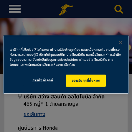
T
o
g
g
l
บริษัท สว่าง ฮอนด้า ออโตโมบิล
e
เราใช้คุกกี้เพื่อช่วยให้ไซต์ของเราทำงานได้อย่างถูกต้อง แสดงเนื้อหาและโฆษณาที่ตรง
n
กับความสนใจของผู้ใช้ เปิดให้ใช้คุณสมบัติทางโซเชียลมีเดีย และเพื่อวิเคราะห์การเข้าถึง
จำกัด
a
ข้อมูลของเรา เรายังแบ่งปันข้อมูลการใช้งานไซต์กับพาร์ทเนอร์โซเชียลมีเดีย การ
โฆษณาและพาร์ทเนอร์การวิเคราะห์ของเราอีกด้วย
v
i
การตั้งค่าคุกกี้
ยอมรับคุกกี้ทั้งหมด
g
a
t
บริษัท สว่าง ฮอนด้า ออโตโมบิล จำกัด
i
465 หมู่ที่ 1 ตำบลทรายมูล
o
ขอเส้นทาง
n
ศูนย์บริการ Honda