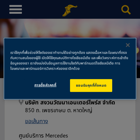
T
o
g
g
l
บริษัท สงวนวัฒนาเอนเตอร์ไพร์
e
เราใช้คุกกี้เพื่อช่วยให้ไซต์ของเราทำงานได้อย่างถูกต้อง แสดงเนื้อหาและโฆษณาที่ตรง
n
กับความสนใจของผู้ใช้ เปิดให้ใช้คุณสมบัติทางโซเชียลมีเดีย และเพื่อวิเคราะห์การเข้าถึง
ส จำกัด
a
ข้อมูลของเรา เรายังแบ่งปันข้อมูลการใช้งานไซต์กับพาร์ทเนอร์โซเชียลมีเดีย การ
โฆษณาและพาร์ทเนอร์การวิเคราะห์ของเราอีกด้วย
v
i
การตั้งค่าคุกกี้
ยอมรับคุกกี้ทั้งหมด
g
a
t
บริษัท สงวนวัฒนาเอนเตอร์ไพร์ส จำกัด
i
850 ถ. เพชรเกษม ต. หาดใหญ่
o
ขอเส้นทาง
n
ศูนย์บริการ Mercedes