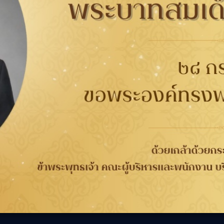
73661
ศูนย์บริการ Honda
กับยาง
การรับประกัน
ติดต่อเรา
ติดต
นาคต
การรับประกันคุณภาพ
เกี่ยวกับกู๊ดเยียร์
ที่
จากกระบวนการผลิต 4 ปี
ข่าวสาร
WORRY FREE ขับขี่
ความรับผิดชอบต่อสังคม
เลือก
วกับยาง
ปลอดภัย
ร่วมงานกับเรา
ลอดภัย
การลงทะเบียนเพื่อรับ
นักลงทุนสัมพันธ์
ประกันยาง
ติดต่อเรา