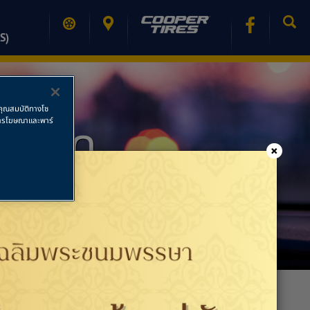
S)
ช้คุณสมบัติทางโซ
 จำกัด
ย การโฆษณาและพาร์
×
PRINT PAGE