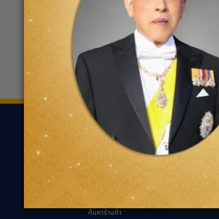
บริษัท ศรีราชาฮอนด้า ออโตโมบิล
0387
จำกัด
888 หมู่ที่ 4 ตำบลสุรศักดิ์
ขอเส้นทาง
ยาง
ความรู้เกี่ยว
ค้นหาตามประเภทของ
นวัตกรรมเพื่ออ
ยาง
แนะนำการเลือกยาง
ค้นหาตามประเภทรถยนต์
เหมาะกับรถคุณ
ความรู้ทั่วไปเกี่ย
เทคนิคการขับขี่ป
ตัวแทนจำหน่ายกู๊ด
เยียร์
คำถามที่พบบ่อย
ค้นหาร้านค้า