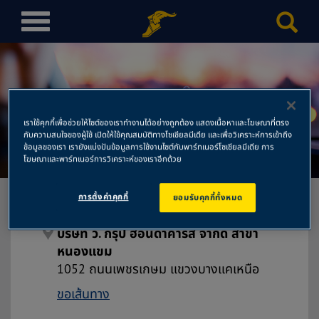
T
o
g
g
l
บริษัท วี. กรุ๊ป ฮอนด้าคาร์ส์
e
เราใช้คุกกี้เพื่อช่วยให้ไซต์ของเราทำงานได้อย่างถูกต้อง แสดงเนื้อหาและโฆษณาที่ตรง
n
จำกัด สาขาหนองแขม
กับความสนใจของผู้ใช้ เปิดให้ใช้คุณสมบัติทางโซเชียลมีเดีย และเพื่อวิเคราะห์การเข้าถึง
a
ข้อมูลของเรา เรายังแบ่งปันข้อมูลการใช้งานไซต์กับพาร์ทเนอร์โซเชียลมีเดีย การ
โฆษณาและพาร์ทเนอร์การวิเคราะห์ของเราอีกด้วย
v
i
g
การตั้งค่าคุกกี้
ยอมรับคุกกี้ทั้งหมด
a
t
บริษัท วี. กรุ๊ป ฮอนด้าคาร์ส์ จำกัด สาขา
i
หนองแขม
o
1052 ถนนเพชรเกษม แขวงบางแคเหนือ
n
ขอเส้นทาง