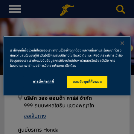
T
o
g
g
l
e
เราใช้คุกกี้เพื่อช่วยให้ไซต์ของเราทำงานได้อย่างถูกต้อง แสดงเนื้อหาและโฆษณาที่ตรง
n
กับความสนใจของผู้ใช้ เปิดให้ใช้คุณสมบัติทางโซเชียลมีเดีย และเพื่อวิเคราะห์การเข้าถึง
บริษัท วอง ฮอนด้า คาร์ส์ จำกัด
a
ข้อมูลของเรา เรายังแบ่งปันข้อมูลการใช้งานไซต์กับพาร์ทเนอร์โซเชียลมีเดีย การ
โฆษณาและพาร์ทเนอร์การวิเคราะห์ของเราอีกด้วย
v
i
การตั้งค่าคุกกี้
ยอมรับคุกกี้ทั้งหมด
g
a
t
บริษัท วอง ฮอนด้า คาร์ส์ จำกัด
i
999 ถนนพหลโยธิน แขวงพญาไท
o
ขอเส้นทาง
n
ศูนย์บริการ Honda