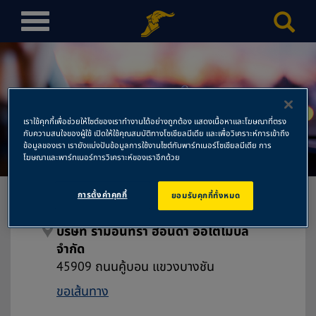
T
o
g
g
l
บริษัท รามอินทรา ฮอนด้า ออโต
e
เราใช้คุกกี้เพื่อช่วยให้ไซต์ของเราทำงานได้อย่างถูกต้อง แสดงเนื้อหาและโฆษณาที่ตรง
n
โมบิล จำกัด
กับความสนใจของผู้ใช้ เปิดให้ใช้คุณสมบัติทางโซเชียลมีเดีย และเพื่อวิเคราะห์การเข้าถึง
a
ข้อมูลของเรา เรายังแบ่งปันข้อมูลการใช้งานไซต์กับพาร์ทเนอร์โซเชียลมีเดีย การ
โฆษณาและพาร์ทเนอร์การวิเคราะห์ของเราอีกด้วย
v
i
g
การตั้งค่าคุกกี้
ยอมรับคุกกี้ทั้งหมด
a
t
บริษัท รามอินทรา ฮอนด้า ออโตโมบิล
i
จำกัด
o
45909 ถนนคู้บอน แขวงบางชัน
n
ขอเส้นทาง