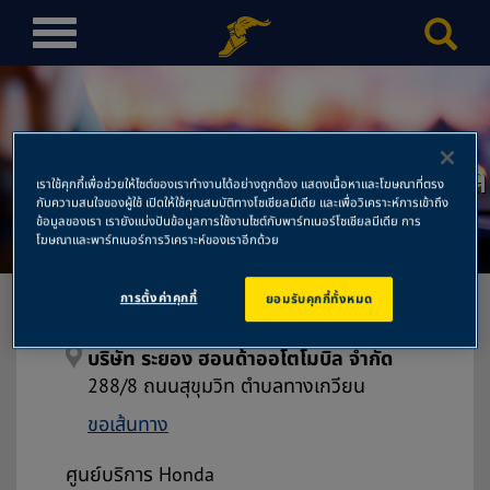
T
o
g
g
l
บริษัท ระยอง ฮอนด้าออโตโมบิล
e
เราใช้คุกกี้เพื่อช่วยให้ไซต์ของเราทำงานได้อย่างถูกต้อง แสดงเนื้อหาและโฆษณาที่ตรง
n
กับความสนใจของผู้ใช้ เปิดให้ใช้คุณสมบัติทางโซเชียลมีเดีย และเพื่อวิเคราะห์การเข้าถึง
จำกัด
a
ข้อมูลของเรา เรายังแบ่งปันข้อมูลการใช้งานไซต์กับพาร์ทเนอร์โซเชียลมีเดีย การ
โฆษณาและพาร์ทเนอร์การวิเคราะห์ของเราอีกด้วย
v
i
การตั้งค่าคุกกี้
ยอมรับคุกกี้ทั้งหมด
g
a
t
บริษัท ระยอง ฮอนด้าออโตโมบิล จำกัด
i
288/8 ถนนสุขุมวิท ตำบลทางเกวียน
o
ขอเส้นทาง
n
ศูนย์บริการ Honda