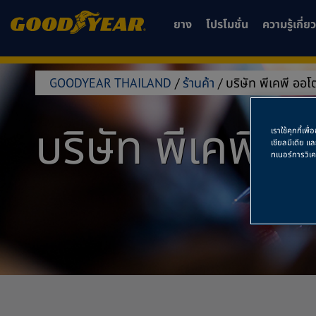
ยาง
โปรโมชั่น
ความรู้เกี่
GOODYEAR THAILAND
/
ร้านค้า
/
บริษัท พีเคพี ออโ
บริษัท พีเคพี 
เราใช้คุกกี้เ
เชียลมีเดีย แ
ทเนอร์การวิเ