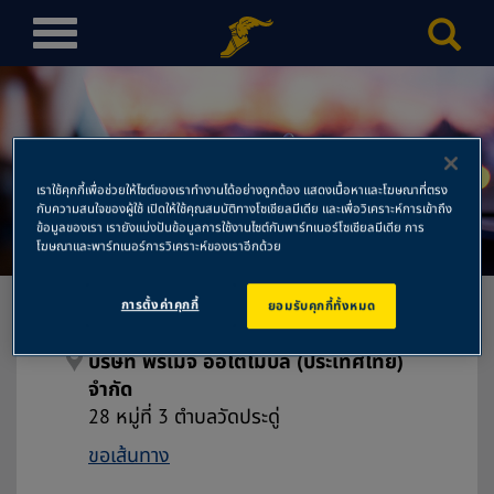
T
o
g
g
l
บริษัท พรีเมจ ออโตโมบิล
e
เราใช้คุกกี้เพื่อช่วยให้ไซต์ของเราทำงานได้อย่างถูกต้อง แสดงเนื้อหาและโฆษณาที่ตรง
n
(ประเทศไทย) จำกัด
กับความสนใจของผู้ใช้ เปิดให้ใช้คุณสมบัติทางโซเชียลมีเดีย และเพื่อวิเคราะห์การเข้าถึง
a
ข้อมูลของเรา เรายังแบ่งปันข้อมูลการใช้งานไซต์กับพาร์ทเนอร์โซเชียลมีเดีย การ
โฆษณาและพาร์ทเนอร์การวิเคราะห์ของเราอีกด้วย
v
i
g
การตั้งค่าคุกกี้
ยอมรับคุกกี้ทั้งหมด
a
t
บริษัท พรีเมจ ออโตโมบิล (ประเทศไทย)
i
จำกัด
o
28 หมู่ที่ 3 ตำบลวัดประดู่
n
ขอเส้นทาง