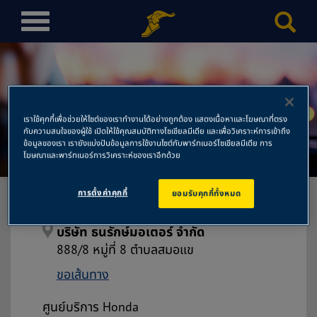
T
o
g
g
l
e
เราใช้คุกกี้เพื่อช่วยให้ไซต์ของเราทำงานได้อย่างถูกต้อง แสดงเนื้อหาและโฆษณาที่ตรง
n
กับความสนใจของผู้ใช้ เปิดให้ใช้คุณสมบัติทางโซเชียลมีเดีย และเพื่อวิเคราะห์การเข้าถึง
บริษัท ธนรักษ์มอเตอร์ จำกัด
a
ข้อมูลของเรา เรายังแบ่งปันข้อมูลการใช้งานไซต์กับพาร์ทเนอร์โซเชียลมีเดีย การ
โฆษณาและพาร์ทเนอร์การวิเคราะห์ของเราอีกด้วย
v
i
การตั้งค่าคุกกี้
ยอมรับคุกกี้ทั้งหมด
g
a
t
บริษัท ธนรักษ์มอเตอร์ จำกัด
i
888/8 หมู่ที่ 8 ตำบลสมอแข
o
ขอเส้นทาง
n
ศูนย์บริการ Honda