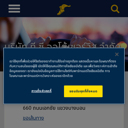
T
o
g
g
l
บริษัท ที ซี ออโต้เซอร์วิส จำกัด
e
n
สำนักงานใหญ่
a
เราใช้คุกกี้เพื่อช่วยให้ไซต์ของเราทำงานได้อย่างถูกต้อง แสดงเนื้อหาและโฆษณาที่ตรง
v
กับความสนใจของผู้ใช้ เปิดให้ใช้คุณสมบัติทางโซเชียลมีเดีย และเพื่อวิเคราะห์การเข้าถึง
ข้อมูลของเรา เรายังแบ่งปันข้อมูลการใช้งานไซต์กับพาร์ทเนอร์โซเชียลมีเดีย การ
i
โฆษณาและพาร์ทเนอร์การวิเคราะห์ของเราอีกด้วย
g
a
การตั้งค่าคุกกี้
ยอมรับคุกกี้ทั้งหมด
t
บริษัท ที ซี ออโต้เซอร์วิส จำกัด สำนักงาน
i
ใหญ่
o
660 ถนนเอกชัย แขวงบางบอน
n
ขอเส้นทาง