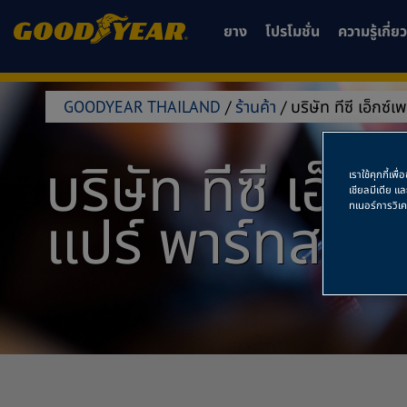
ยาง
โปรโมชั่น
ความรู้เกี่
GOODYEAR THAILAND
/
ร้านค้า
/
บริษัท ทีซี เอ็กซ
บริษัท ทีซี เอ็
เราใช้คุกกี้เ
เชียลมีเดีย แ
ทเนอร์การวิเ
แปร์ พาร์ทส (ป